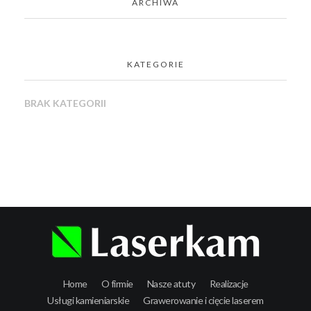
ARCHIWA
KATEGORIE
BRAK KATEGORII
Laserkam - grawerowanie i cięcie laserowe
Home
O firmie
Nasze atuty
Realizacje
Usługi kamieniarskie
Grawerowanie i cięcie laserem